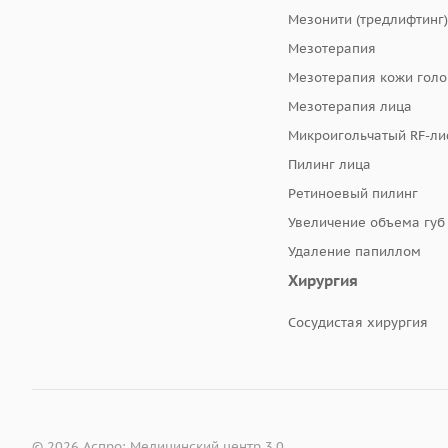
Мезонити (тредлифтинг)
Мезотерапия
Мезотерапия кожи гол
Мезотерапия лица
Микроигольчатый RF-ли
Пилинг лица
Ретиноевый пилинг
Увеличение объема губ
Удаление папиллом
Хирургия
Сосудистая хирургия
© 2026 Аспро: Медицинский центр 3.0