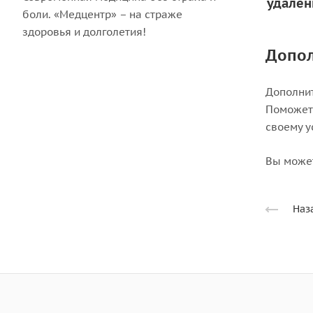
удален
боли. «Медцентр» – на страже
здоровья и долголетия!
Допо
Дополнит
Поможет 
своему у
Вы может
Наз