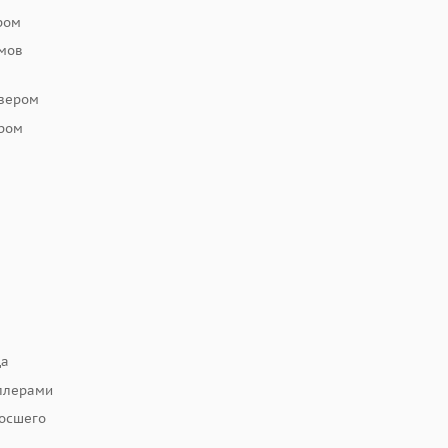
ром
амов
азером
ером
ца
ллерами
росшего