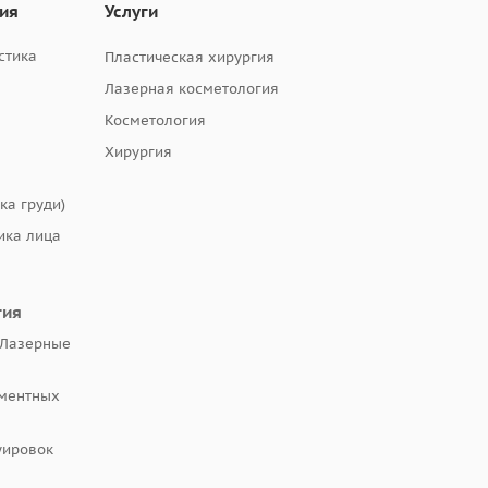
гия
Услуги
стика
Пластическая хирургия
Лазерная косметология
Косметология
Хирургия
ка груди)
ка лица
гия
 Лазерные
гментных
уировок