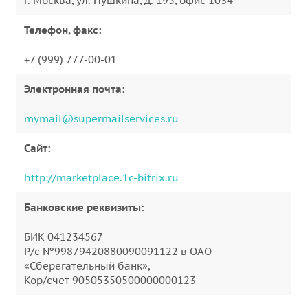
г. Москва, ул. Пушкина, д. 195, офис 1034
Телефон, факс:
+7 (999) 777-00-01
Электронная почта:
mymail@supermailservices.ru
Сайт:
http://marketplace.1c-bitrix.ru
Банковские реквизиты:
БИК 041234567
Р/с №99879420880090091122 в ОАО
«Сберегательный банк»,
Кор/счет 90505350500000000123