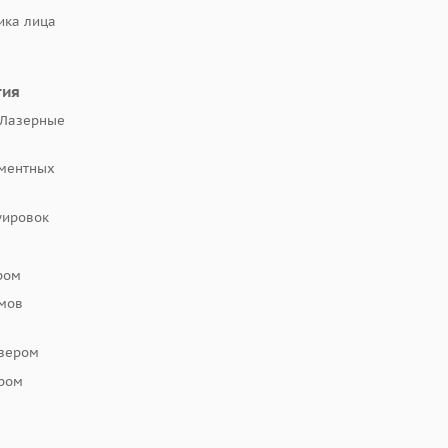
ка лица
гия
 Лазерные
гментных
уировок
ром
амов
азером
ером