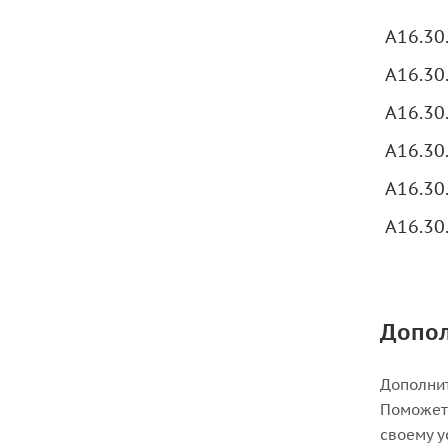
A16.30
A16.30
A16.30
A16.30
A16.30
A16.30
Допо
Дополнит
Поможет 
своему у