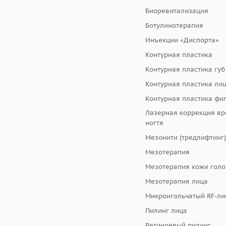
Биоревитализация
Ботулинотерапия
Инъекции «Диспорта»
Контурная пластика
Контурная пластика губ
Контурная пластика ли
Контурная пластика фи
Лазерная коррекция в
ногтя
Мезонити (тредлифтинг)
Мезотерапия
Мезотерапия кожи гол
Мезотерапия лица
Микроигольчатый RF-ли
Пилинг лица
Ретиноевый пилинг