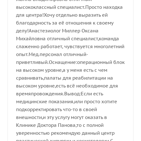
высококлассный специалист.Просто находка
для центра!Хочу отдельно выразить ей
благодарность за её отношения к своему
делу!Анастезиолог Миллер Оксана
Михайловна отличный специалист,команда
слаженно работает, чувствуется многолетний
опыт.Мед.персонал отличный-
приветливый.Оснащение:операционный блок
на высоком уровне,а у меня есть с чем
сравнивать,палаты для реабилитации на
высоком уровне,есть всё необходимое для
времяпровождения.Вывод:Если есть
медицинские показания,или просто хотите
подкорректировать что-то в своей
внешности,и эту услугу могут оказать в
Клинике Доктора Панова,то с полной
уверенностью рекомендую данный центр
пластической хирургии и косметологии.С