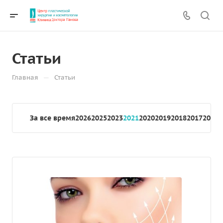
Статьи
—
Главная
Статьи
За все время
2026
2025
2023
2021
2020
2019
2018
2017
2016
2