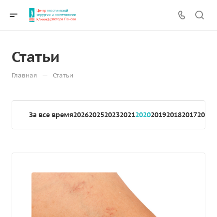
Статьи
—
Главная
Статьи
За все время
2026
2025
2023
2021
2020
2019
2018
2017
2016
2