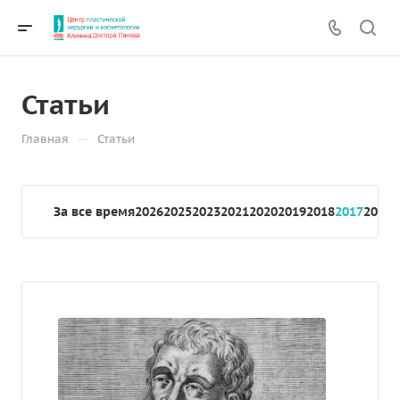
Статьи
—
Главная
Статьи
За все время
2026
2025
2023
2021
2020
2019
2018
2017
2016
2